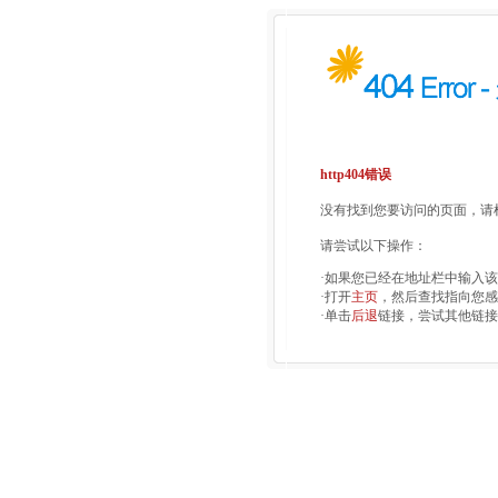
http404错误
没有找到您要访问的页面，请检
请尝试以下操作：
·如果您已经在地址栏中输入
·打开
主页
，然后查找指向您感
·单击
后退
链接，尝试其他链接